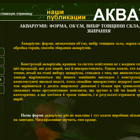
АКВАРІУМИ: ФОРМА, ОБ'ЄМ, ВИБІР ТОВЩИНИ СКЛА,
ЗБИРАННЯ
Акваріуми: форми, визначення об'єму, вибір товщини скла, марки ск
обробка торців, способи збирання акваріумів.
Конструкції акваріумів, кришок та систем освітлення не є жодним с
цієї продукції,
а
ні для людей, які її використовують. Однак кожен, хто х
темою, нехай на етапі вибору акваріума, стикався з тим, що виявляєтьс
завжди відрізняються від іншого зовнішнім виглядом і конструкц
к
комплектуючі високої якості, хтось спокійно використовує недорогі мат
теж варіюються у досить широкому діапазоні
і
тільки при тривалому
споживач може аргументовано пояснити, що зручно в тій чи іншій м
категорично, а що хотілося б трохи змінити, і в результаті отримати з
виріб.
Назва форми
акваріума річ не важлива і тут кожен виробник вільн
як завгодно. Чим красивіш
е
звучить, тим краще.