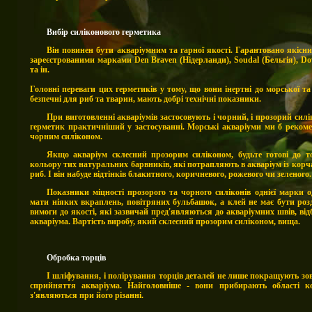
Вибір силіконового герметика
Він повинен бути акваріумним та гарної якості. Гарантовано якісн
зареєстрованими марками Den Braven (Нідерланди), Soudal (Бельгія), D
та ін.
Головні переваги цих герметиків у тому, що вони інертні до морської та 
безпечні для риб та тварин, мають добрі технічні показники.
При виготовленні акваріумів застосовують і чорний, і прозорий сил
герметик практичніший у застосуванні. Морські акваріуми ми б реком
чорним силіконом.
Якщо акваріум склеєний прозорим силіконом, будьте готові до то
кольору тих натуральних барвників, які потрапляють в акваріум із корч
риб. І він набуде відтінків блакитного, коричневого, рожевого чи зеленого
Показники міцності прозорого та чорного силіконів однієї марки 
мати ніяких вкраплень, повітряних бульбашок, а клей не має бути роз
вимоги до якості, які зазвичай пред'являються до акваріумних швів, від
акваріума. Вартість виробу, який склеєний прозорим силіконом, вища.
Обробка торців
І шліфування, і полірування торців деталей не лише покращують зов
сприйняття акваріума. Найголовніше - вони прибирають області к
з'являються при його різанні.