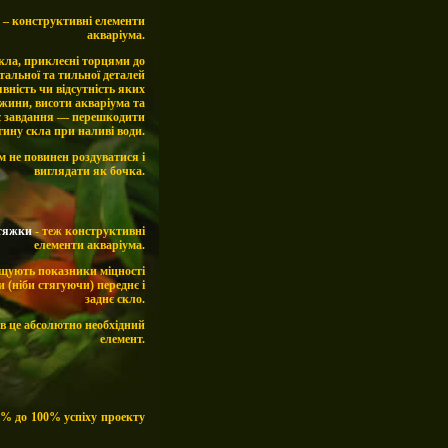
– конструктивні елементи
акваріума.
кла, приклеєні торцями до
альної та тильної деталей
явність чи відсутність яких
вжини, висоти акваріума та
є завдання — перешкодити
гину скла при наливі води.
м не повинен
роздуватися і
виглядати
як бочка
.
стяжки
- теж конструктивні
елементи акваріума.
щують показники міцності
 (ніби стягуючи) переднє і
заднє скло.
в це абсолютно необхідний
елемент.
50% до 100% успіху проекту