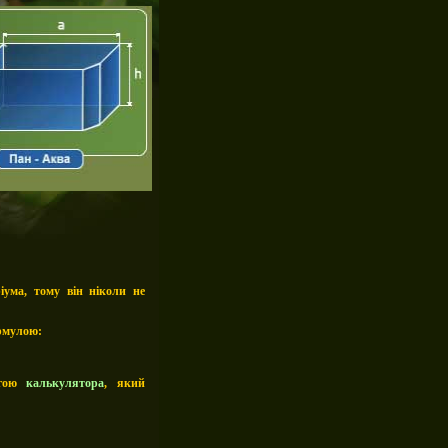
іума, тому він ніколи не
ормулою:
огою
калькулятора
, який