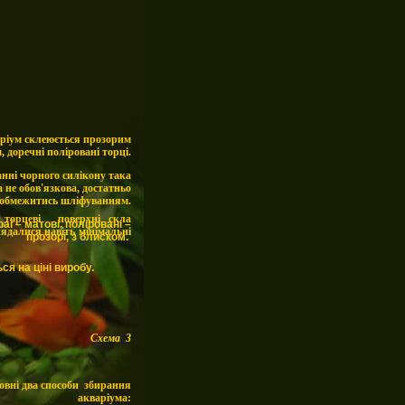
ріум склеюється прозорим
, доречні поліровані торці.
нні чорного силікону така
 не обов'язкова, достатньо
обмежитись шліфуванням.
 торцеві поверхні скла
аї – матові, поліровані –
ядалися навіть мінімальні
прозорі, з блиском.
я на ціні виробу.
Схема
3
овні два способи збирання
акваріума: