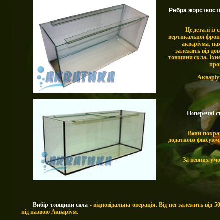
Ребра жорсткості
Це
деталі із
с
вертикальної фронт
акваріума, на
залежить від до
товщини скла. Їхн
про
Акваріу
Поперечні 
Вони покра
додатково фіксуючи
За певних умо
Вибір товщини скла
- відповідальна операція. Від неї залежить від 
під назвою Акваріум.