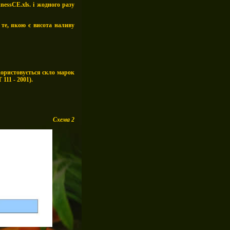
essCE.xls. і жодного разу
те, якою є висота наливу
користовується скло марок
111 - 2001).
Схема 2