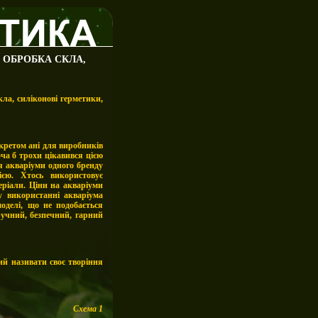
 ОБРОБКА СКЛА,
ла, силіконові герметики,
екретом
а
ні для виробників
оча б трохи цікавився цією
я акваріуми одного бренду
ією. Хтось використовує
еріали. Ціни на акваріуми
 використанні акваріума
оделі, що не подобається
ручний, безпечний, гарний
ий називати своє
творіння
Схема 1