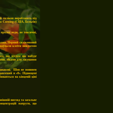
ий силікон виробляють під
ow Corning (США, Бельгія)
прісної води, не токсичні,
ікони. Чорний силіконовий
ендували клеїти виключно
го, що згодом він набуде
ами, ліками для лікування
.
однакові. Шов не повинен
давлений в «0». Підвищені
биваються на кінцевій ціні
нішній вигляд та загальне
онцентрацій напруги, що