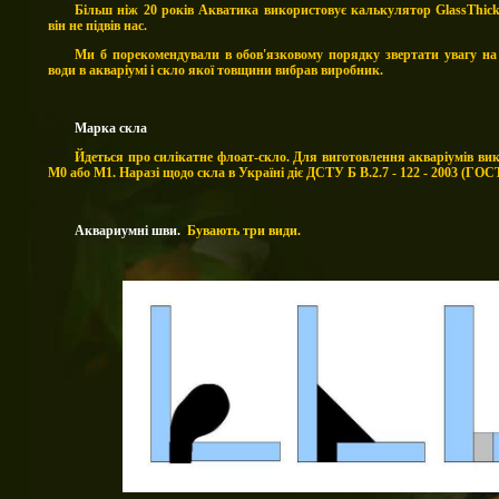
Більш ніж 20 років Акватика використовує калькулятор GlassThickn
він не підвів нас.
Ми б порекомендували в обов'язковому порядку звертати увагу на 
води в акваріумі і скло якої товщини вибрав виробник.
Марка скла
Йдеться про силікатне флоат-скло. Для виготовлення акваріумів ви
М0 або М1. Наразі щодо скла в Україні діє ДСТУ Б В.2.7 - 122 - 2003 (ГОСТ 
Аквариумні шви.
Бувають три види.