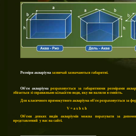
Розміри акваріума
зазвичай зазначаються габаритні.
Об'єм акваріума
р
озраховується за габаритними розмірами аквар
збігається зі справжньою кількістю води, яку
в
и налили в
ємність
.
Для класичного прямокутного акваріума об'єм розраховується за ф
V = a x b x h
Об'єми деяких видів акваріумів можна порахувати за допом
представлений у нас на сайті.