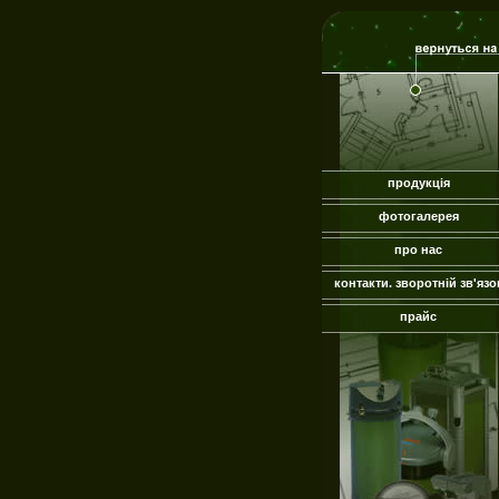
продукція
фотогалерея
про нас
контакти. зворотній зв'язо
прайс