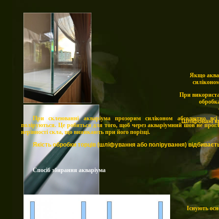
Якщо аква
силіконом
При використа
обробка
При склеюванні акваріума прозорим силіконом абсолютно всі
Шліфовані кр
поліруються. Це робиться для того, щоб через акваріумний шов не прогл
нерівності скла, що виникають при його порізці.
Якість обробки торців (шліфування або полірування) відбиваєтьс
Спосіб збирання акваріума
Існують осн