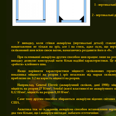
1 - вертикальн
2 - вертикальні 
У випадку, коли стінки акваріума (вертикальні деталі) ставля
навантаження не тільки на зріз, але і на стиск, адже скло, що верт
силіконовий шов всією своєю вагою, намагаючись роздавити його в «0».
При склеюванні акваріума другим способом шов працює лише на роз
випадку дозволяє конструкції мати більш надійні характеристики.
Це 
«роботи» клейового шва.
Якщо порівняти характеристики міцності силіконових гермет
показника мііцності на розрив і зріз незалежно від марки силікону
приблизно як 3:2 на користь міцності на розрив.
Наприклад, General Electric (акваріумний силікон, дані 1998): міц
міцність на розрив 27 Н/мм²; Soudal (взяті властивості не акваріумного си
0,12 Н/мм², міцність на розрив 0,18 Н/мм².
Саме тому другим способом збираються акваріуми відомих світових б
США.
Акватика теж за складання акваріума способом встановлення верт
дна тим більше, що і акваріум виглядає набагато естетичніше.