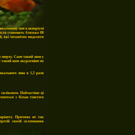
икальному шві в акваріумі
скла становить близько 80
ії, які механічно видалити
 зверху. С
аме такий шов у
є такий шов акуратніше не
икального шва в 1,5 рази
 силіконом. Найчастіше ці
ляються з більш товстого
варіанту. Причина не так
третій спосіб склеювання