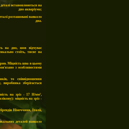
і деталі встановлюються на
дно акваріума;
деталі розташовані навколо
дна.
ть на дно, шов відчуває
икально стоїть, тисне на
рив. Міцність шва в цьому
пов'язано з особливостями
иків, то співвідношення
, виробника зберігається
ність на зріз - 17 Н/мм²,
лікону): міцність на зріз -
рендів Німеччини, Італії,
икальних деталей навколо