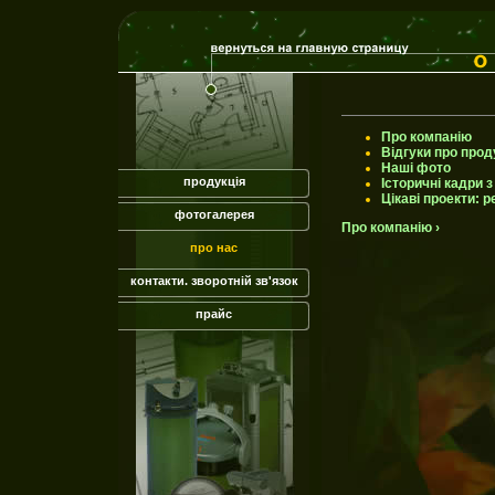
Про компанію
Відгуки про прод
Наші фото
продукція
Історичні кадри 
Цікаві проекти: р
фотогалерея
Про компанію ›
про нас
контакти. зворотній зв'язок
прайс