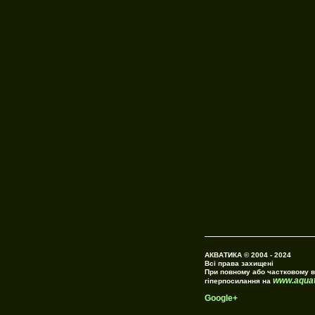
АКВАТИКА © 2004 - 202
Всі права захищені
При повному або частковому в
www.aquat
гіперпосилання на
Google+