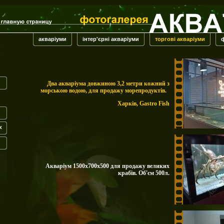
акваріуми
інтер'єрні акваріуми
торгові акваріуми
Два акваріума довжиною 3,2 метри кожний з
морською водою, для продажу морепродуктів.
Харків,
Gastro Fish
к
Акваріум 1500х700х500 для продажу великих
крабів. Об'єм 500л.