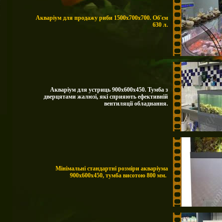
Акваріум для продажу риби 1500х700х700. Об'єм
630 л.
Акваріум для устриць 900х600х450. Тумба з
дверцятами жалюзі, які сприяють ефективній
вентиляції обладнання.
Мінімальні стандартні розміри акваріума
900х600х450, тумба висотою 800 мм.