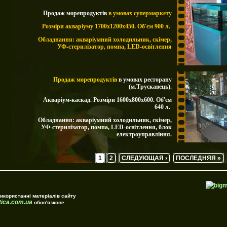
Продаж морепродуктів
в умовах супермаркету
Розміри акваріуму 1700х1200х450. Об'єм 900 л.
Обладнання: акваріумний холодильник, скімер,
УФ-стерилізатор, помпа, LED-освітлення
Продаж морепродуктів
в умовах ресторану
(м.Трускавець).
Акваріум-каскад. Розміри 1600х800х600. Об'єм
640 л.
Обладнання: акваріумний холодильник, скімер,
УФ-стерилізатор, помпа, LED-освітлення, блок
електроуправління.
1
2
СЛЕДУЮЩАЯ ›
ПОСЛЕДНЯЯ »
4
икористанні матеріалів сайту
ica.com.ua
обов'язкове