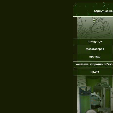
продукція
фотогалерея
про нас
контакти. зворотній зв'язо
прайс