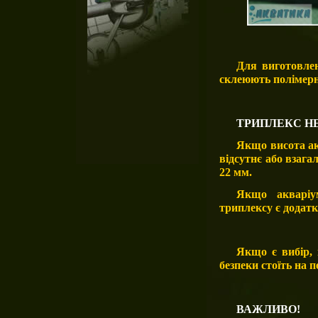
Для виготовлен
склеюють полімер
ТРИПЛЕКС Н
Якщо висота ак
відсутнє або взага
22 мм.
Якщо акваріу
триплексу є додатк
Якщо є вибір,
безпеки стоїть на 
ВАЖЛИВО!