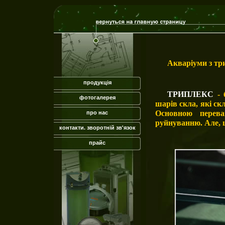
Акваріуми з тр
продукція
ТРИПЛЕКС
-
фотогалерея
шарів скла, які с
Основною перев
про нас
руйнуванню. Але, 
контакти. зворотній зв'язок
прайс