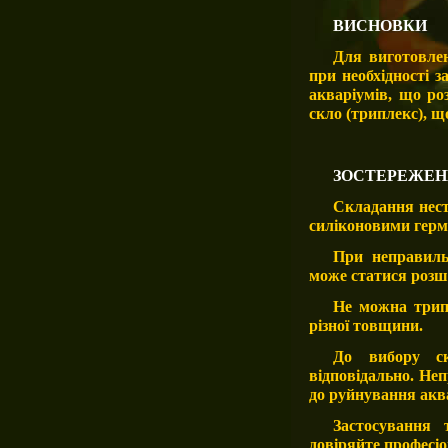
ВИСНОВКИ
Для виготовлен
при необхідності з
акваріумів, що ро
скло (триплекс), 
ЗОСТЕРЕЖЕН
Складання нест
силіконовими герм
При неправиль
може статися розш
Не можна трипл
різної товщини.
До вибору ск
відповідально. Не
до руйнування акв
Застосування 
довіряйте професі