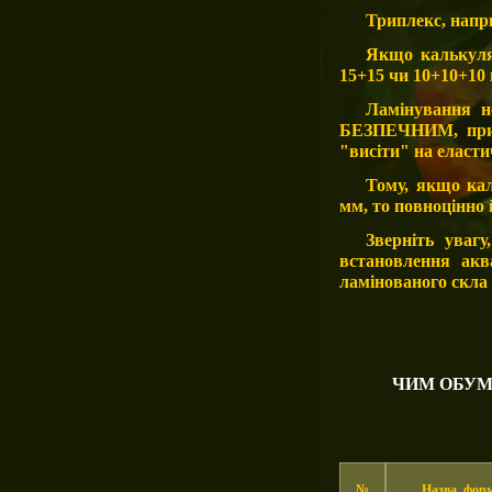
Триплекс, напри
Якщо калькуля
15+15 чи 10+10+10 
Ламінування н
БЕЗПЕЧНИМ, при 
"висіти" на еласти
Тому, якщо ка
мм, то повноцінно 
Зверніть уваг
встановлення акв
ламінованого скла 
ЧИМ ОБУМ
№
Назва,
фор