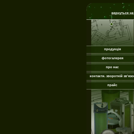
продукція
фотогалерея
про нас
контакти. зворотній зв'язо
прайс