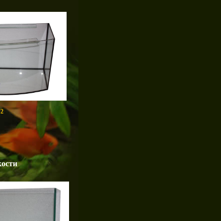
2
кости