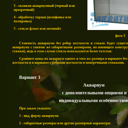
3 - силикон аквариумный (черный или
прозрачный)
4 - обработку торцов (шлифовка или
полировка)
5 - стекло флоат или оптивайт
фото 3
Стоимость
аквариума без ребер жесткости и стяжек будет сущес
аквариума с такими же габаритными размерами, но имеющего констру
стяжки), ведь в этом случае стекла
используются
более толстые.
Сравните цены на аквариум одного и того же размера в варианте без
жесткости и в варианте с ребрами жесткости и поперечными стяжками.
Вариант 3
Аквариум
с дополнительными опциями и
индивидуальными
особенностям
При заказе укажите:
1 -
вид, форму аквариума
2 -
габаритные размеры или другие размерные параметры