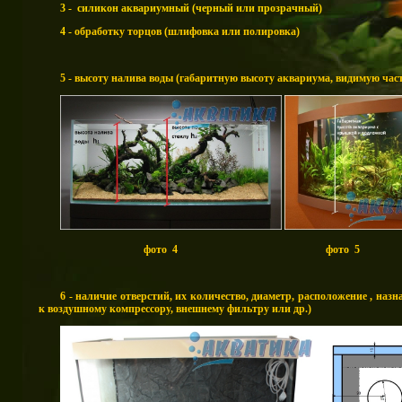
3 -
силикон аквариумный (черный или прозрачный)
4 -
обработку торцов (шлифовка или полировка)
5 - высоту налива воды (габаритную высоту аквариума, видимую час
фото 4 фото 5
6 - наличие отверстий, их количество, диаметр, расположение , наз
к воздушному компрессору, внешнему фильтру или др.)