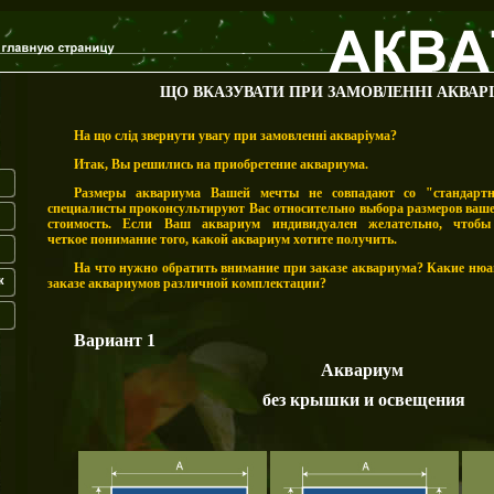
ЩО ВКАЗУВАТИ ПРИ ЗАМОВЛЕННІ АКВАР
На що слід звернути увагу при замовленні акваріума?
Итак, Вы решились на приобретение аквариума.
Размеры аквариума Вашей мечты не совпадают со "стандарт
специалисты проконсультируют Вас относительно выбора размеров ваше
стоимость. Если Ваш аквариум индивидуален желательно, чтоб
четкое
понимание того, какой аквариум хотите получить.
На что нужно обратить внимание при заказе аквариума?
Какие нюан
к
заказе аквариумов различной комплектации?
Вариант 1
Аквариум
без крышки и освещения