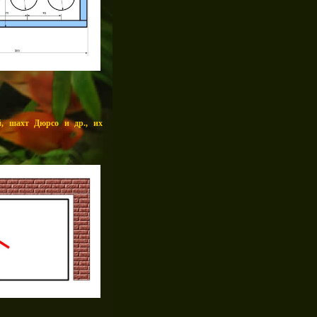
й, шахт Дюрсо и др., их