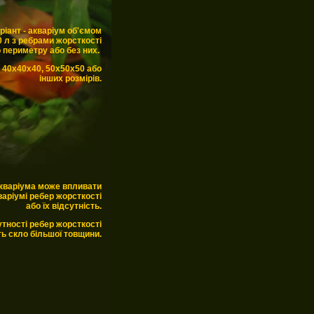
іант - акваріум об'ємом
 л з ребрами жорсткості
 периметру або без них.
к 40х40х40, 50х50х50 або
інших розмірів.
акваріума може впливати
варіумі ребер жорсткості
або їх відсутність.
утності ребер жорсткості
ь скло більшої товщини.