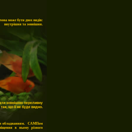
она може бути двох видів:
внутрішня та зовнішня.
ати зовнішню переливну
так, що її не буде видно.
ним обладнанням. САМПом
міщення в ньому різного