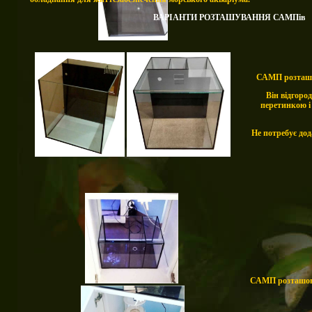
ВАРІАНТИ РОЗТАШУВАННЯ САМПів
САМП розташов
Він відгоро
перетинкою і
Не потребує дод
САМП розташован