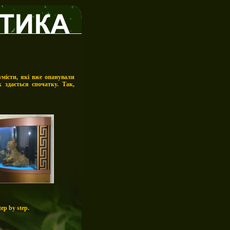
місти, які вже опанували
 здається спочатку. Так,
ep by step.