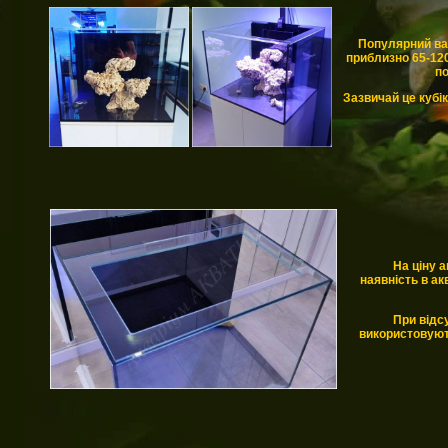
Популярний вар
приблизно 65-120
по
Зазвичай це кубі
На ціну 
наявність в ак
При відс
використовуют