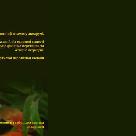
аний в самому акварумі.
джений від основної ємності
 має декілька перетинок та
отворів всередені.
аткової переливної колони
ий в тумбі, підставці під
акварімом