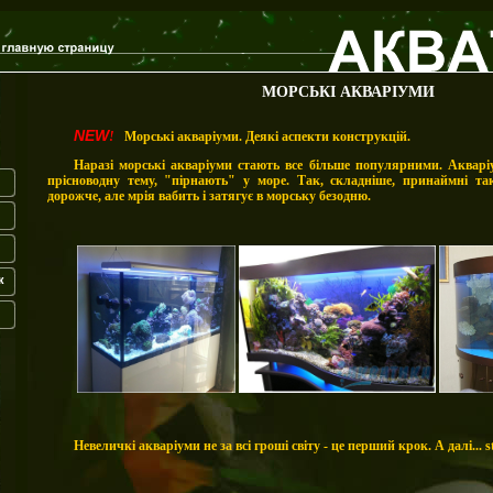
МОРСЬКІ АКВАРІУМИ
NEW
!
Морські акваріуми. Деякі аспекти конструкцій.
Наразі морські акваріуми стають все більше популярними. Акваріу
прісноводну тему, "пірнають" у море. Так, складніше, принаймні так
дорожче, але мрія вабить і затягує в морську безодню.
к
Невеличкі акваріуми не за всі гроші світу - це перший крок. А далі... st