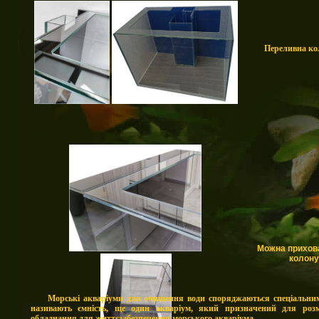
Переливна кол
Можна прихов
колону 
Морські акваріуми для очищення води споряджаються спеціаль
називають ємність, ще один акваріум, який призначений для роз
обладнання для життєзабезпечення морського акваріума.