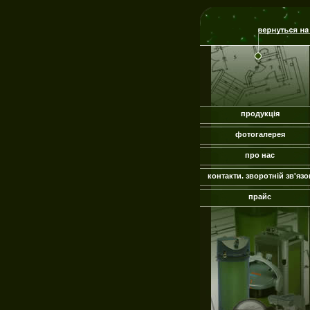
продукція
фотогалерея
про нас
контакти. зворотній зв'язо
прайс