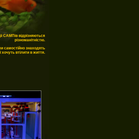
ії САМПів відрізняються
різноманітністю.
ки самостійно знаходять
і хочуть втілити в життя.