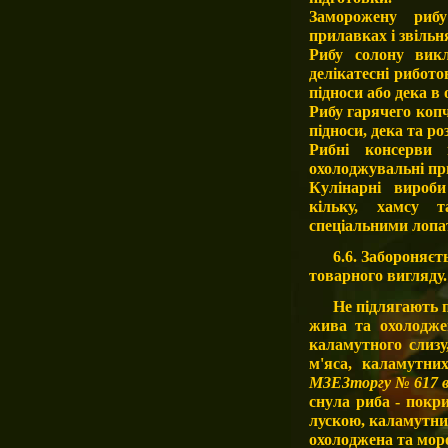
Заморожену риб
прилавках і звільн
Рибу солону вик
делікатесні рибот
підноси або дека 
Рибу гарячего коп
підноси, дека та 
Рибні консерви 
охолоджувальні пр
Кулінарні вироби 
кільку, хамсу 
спеціальними лопа
6.6. Забороняєт
товарного вигляду.
Не підлягають 
жива та охолодже
каламутного слизу,
м'яса, каламутни
МЗЕЗторгу № 617 ві
снула риба - покр
лускою, каламутни
охолоджена та мор