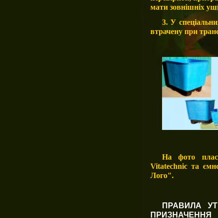
мати зовнішніх уш
3. У спеціальни
втрачену при тран
На фото плас
Vitatechnic та
ємн
Лого".
ПРАВИЛА УТ
ПРИЗНАЧЕННЯ