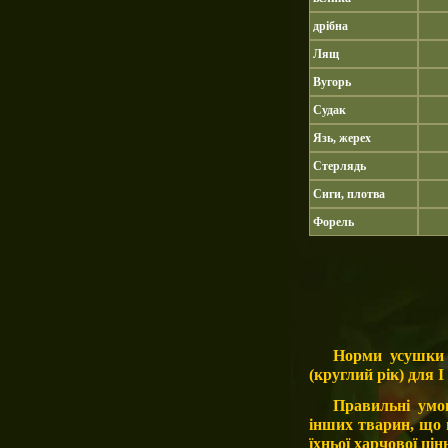
дрібна
Лящ
Вугорь
Судак
Язь, жерех
Стерлядь
Сиги, плотва
Форель
Норми усушки ж
(круглий рік) для I
Правильні умо
інших тварин, що 
їхньої харчової цін