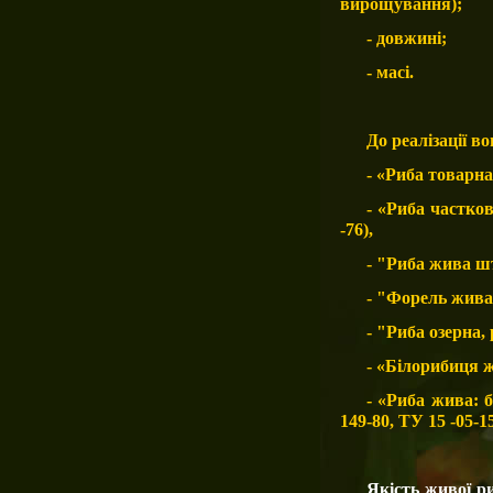
вирощування)
;
- довжині;
- масі.
До реалізації 
- «Риба товарн
- «Риба частков
-76),
- "Риба жива ш
- "Форель жива"
- "Риба озерна, 
- «Білорибиця ж
- «Риба жива: б
149-80, ТУ 15 -05-15
Якість живої р