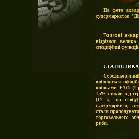
На фото аквар
супермаркетов "Ді
Торгові аква
відрізняє велик
специфічні функції
СТАТИСТИКА
Середньорічни
оцінюється офіцій
оцінками FAO (Пр
15% нижче від сер
(17 кг на особу
супермаркети, спе
стали пропонувати
торговельного об
риби.