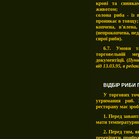
крові та синяка
животом;
солона риба - із 
проникає в товщу;
копчена, в'ялена
(непрокопчена, нед
сирої риби).
6.7. Умови т
торговельній м
документіції. (
Пунк
від 13.03.95, в ред
ВІДБІР РИБИ
У торгових точ
утримання риб. 
ресторану має зроб
1. Перед заван
мати температурни
2. Перед тим, я
перевірити, прибра