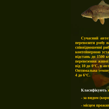
Сучасний авто
перевозити рмбу н
співвідношенні риб
контейнерною уст
відстань до 1500 
перевезення живої
від 10 до 0°С, в а
Оптимальна темпер
4 до 6°С.
Класифікують
ж
- за видом (короп
- місцем прожив