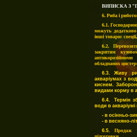
ВИПИСКА З "
6. Риба і рибо
6.1. Господарюю
можуть додатково 
інші товари: спеції
6.2. Перевоз
закритим кузов
антикорозійними
обладнаних цистерн
6.3. Живу р
акваріумах з во
киснем. Заборон
видами корму в 
6.4. Термін з
води в акваріумі 
- в осінньо
-зи
- в весняно-літн
6.5.
Продаж р
підготовки.