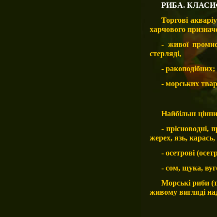
РИБА
. КЛАС
Торгові акварі
харчового признач
- живої промис
стерляді,
- ракоподібних;
- морських твар
Найбільш цінни
- прісноводні, 
жерех, язь, карась,
- осетрові (осет
- сом, щука, вуг
Морські риби (т
живому вигляді над