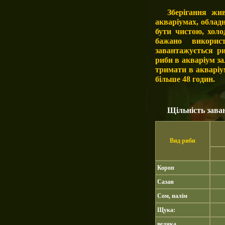
Зберігання жи
акваріумах, облад
бути чистою, холо
бажано викорис
завантажується р
риби в акваріум за
тримати в акваріум
більше 48 годин.
Щільність зава
Вид риби
Короп
Сазан
Сом, налім
Щука:
велика