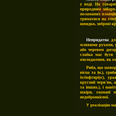
у воді. На товарн
природним забарвл
поламаних плавців,
триматися на глиб
швидко, зяброві к
Непридатна
дл
млявими рухами, у
або черевом дого
слабка має бути т
охолодження, як о
Риба, що захвор
віспа та ін.), гри
іхтіофтиріус), у
круглий черв'як, а
та інших.), і нав
шкіри, зламані п
недоброякісної.
У реалізацію м