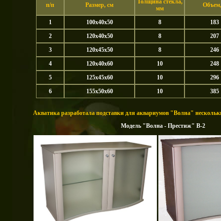
Толщина стекла,
п/п
Размер, см
Объем,
мм
1
100х40х50
8
183
2
120х40х50
8
207
3
120х45х50
8
246
4
120х40х60
10
248
5
125х45х60
10
296
6
155х50х60
10
385
Акватика разработала подставки для аквариумов "Волна" нескольк
Модель "Волна - Престиж" В-2