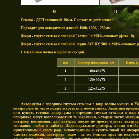
10 11
Основа - ДСП толщиной 16мм. Состоит из двух секций.
Подходит для аквариумов длиной 1000, 1200, 1250мм.
Двери - гнутое стекло с пленкой "сатин" в МДФ-планках (фото 10).
Двери - гнутое стекло с пленкой серии AVERY 500 в МДФ-планках (ф
Стеклянная полка в одной из секций.
п/п
Размер подставки, см
Цена, г
1
100х40х75
2
120х40х75
3
125х45х75
Аквариумы с передним гнутым стеклом в виде волны купить в Ук
аквариумов не часто можно встретить в зоомагазинах. Акватика предлаг
или купить готовые аквариумы с передним гнутым стеклом в виде
наверняка могут воспользоваться те заказчики, которые хотят максим
интерьер помещения, для которых важно не просто купить аквариум
внимания, любви и заботы. Индивидуальные размеры, линия изгиба
единственным в своем роде, неповторимым и купить такой же аквари
Сделать похожий, повторить идею - да, но близнец вряд ли получит
заказывают люди креативные и их аквариумы отличаются один от другог