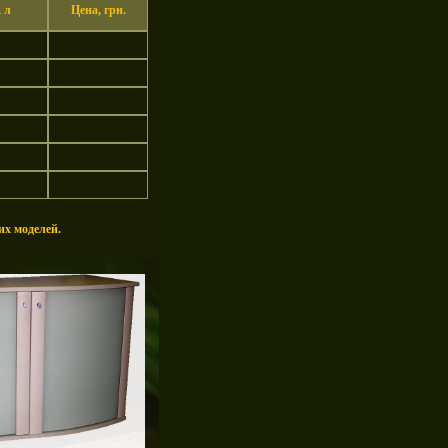
 л
Цена, грн.
их моделей.