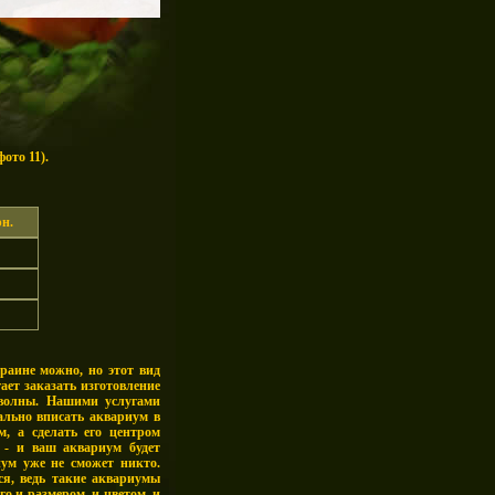
ото 11).
рн.
раине можно, но этот вид
ает заказать изготовление
 волны. Нашими услугами
ально вписать аквариум в
, а сделать его центром
 - и ваш аквариум будет
ум уже не сможет никто.
ся, ведь такие аквариумы
о и размером, и цветом, и