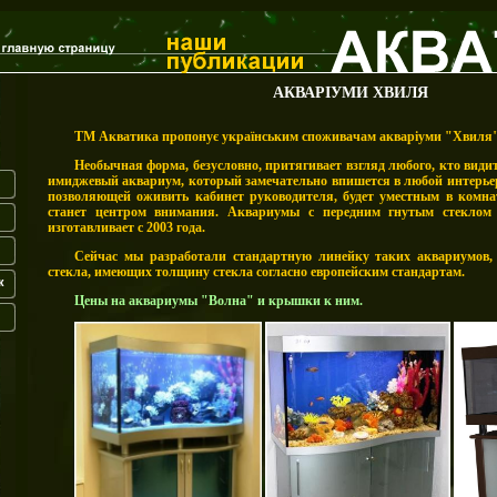
АКВАРІУМИ ХВИЛЯ
ТМ Акватика пропонує українським споживачам акваріуми "Хвиля"
Необычная форма, безусловно, притягивает взгляд любого, кто види
имиджевый аквариум, который замечательно впишется в любой интерьер
позволяющей оживить кабинет руководителя, будет уместным в комнат
станет центром внимания. Аквариумы с передним гнутым стеклом
изготавливает с 2003 года.
Сейчас мы разработали стандартную линейку таких аквариумов, 
стекла, имеющих толщину стекла согласно европейским стандартам.
к
Цены на аквариумы "Волна" и крышки к ним.