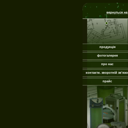
продукція
фотогалерея
про нас
контакти. зворотній зв'язо
прайс