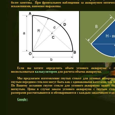
более заметны. При фронтальном наблюдении за аквариумом оптическ
искажениями, наименее выражены.
Если вы хотите определить объем углового аквариума с г
воспользоваться
калькулятором
для расчета объема аквариума.
Мы предлагаем изготовление гнутых стекол для угловых аквариу
гнутым передним стеклом могут быть как с одинаковыми катетами, так и
По Вашему желанию гнутое стекло для углового аквариума может б
вогнутым. Цены в случае заказа углового аквариума с гнутым ст
размерами рассчитываются и обговариваются с каждым заказчиком отде
Google+