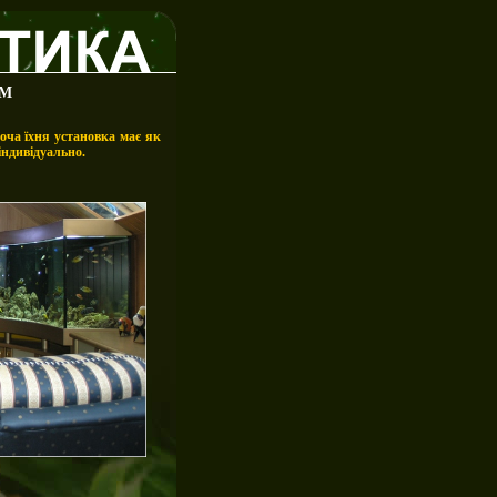
ОМ
оча їхня установка має як
індивідуально.