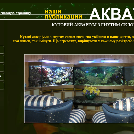
КУТОВИЙ АКВАРІУМ З ГНУТИМ СКЛ
Кутові акваріуми з гнутим склом впевнено увійшли в наше життя, х
свої плюси, так і мінуси. Що переважує, вирішувати у кожному разі треба 
к