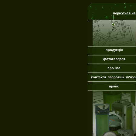
продукція
фотогалерея
про нас
контакти. зворотній зв'язо
прайс