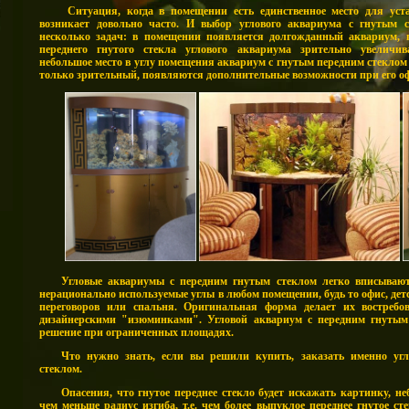
С
итуация, когда в помещении есть единственное место для уст
возникает довольно часто. И выбор углового аквариума с гнутым 
несколько задач: в помещении появляется долгожданный аквариум,
переднего гнутого стекла углового аквариума зрительно увеличив
небольшое место в углу помещения аквариум с гнутым передним стеклом
только зрительный, появляются дополнительные возможности при его 
Угловые аквариумы с передним гнутым стеклом легко вписывают
нерационально используемые углы в любом помещении, будь то офис, дет
переговоров или спальня. Оригинальная форма делает их востребо
дизайнерскими "изюминками". Угловой аквариум с передним гнутым 
решение при ограниченных площадях.
Что нужно знать, если вы решили купить, заказать именно уг
стеклом.
Опасения, что гнутое переднее стекло будет искажать картинку, н
чем меньше радиус изгиба, т.е. чем более выпуклое переднее гнутое ст