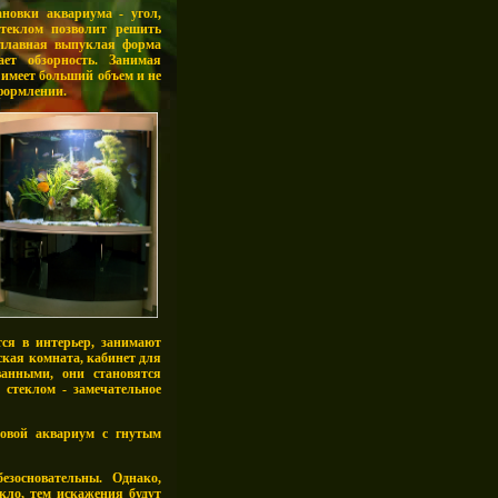
ановки аквариума - угол,
стеклом позволит решить
плавная выпуклая форма
ает обзорность. Занимая
 имеет больший объем и не
оформлении.
ся в интерьер, занимают
ская комната, кабинет для
ванными, они становятся
стеклом - замечательное
ловой аквариум с гнутым
ебезосновательны. Однако,
екло, тем искажения будут