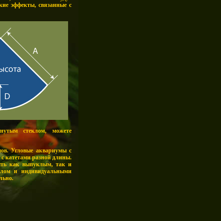
ие эффекты, связанные с
нутым стеклом, можете
мов. Угловые аквариумы с
 с катетами разной длины.
ыть как выпуклым, так и
еклом и индивидуальными
льно.