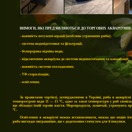
ВИМОГИ, ЯКІ ПРЕД'ЯВЛЯЮТЬСЯ ДО ТОРГОВИХ АКВАРІУМІВ:
- наявність потужної аерації (особливо утримання риби);
- система водопідготовки та фільтрації;
- безперервна підміна води;
- підключення акваріума до системи водопостачання та каналізації;
- наявність системи охолодження;
- УФ-стерилізація;
- освітлення.
За правилами торгівлі, затвердженими в Україні, риба в акваріум
температурою води 11 — 15 ºС, адже за такої температури у риб сповіл
що збільшує їхній термін життя. Морепродукти, зазвичай, утримують при
ºС.
Освітлення в акваріумі можна встановлювати, можна цю опцію ігно
риба виглядає виграшніше, що є додатковим стимулом для її покупки.