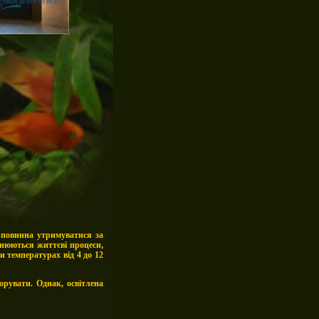
і повинна утримуватися за
ьнюються життєві процеси,
 температурах від 4 до 12
рувати. Однак, освітлена