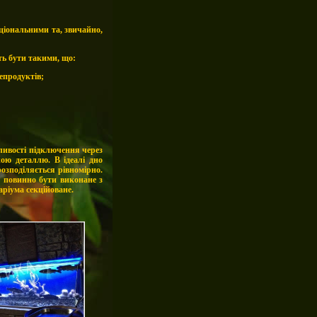
ціональними та, звичайно,
ть бути такими, що:
епродуктів;
жливості підключення через
ою деталлю. В ідеалі дно
розподіляється рівномірно
.
о повинно бути виконане з
ріума секційоване.