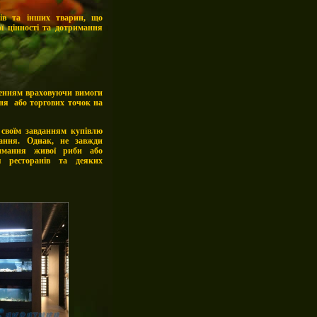
ків та інших тварин, що
ї цінності та дотримання
ленням враховуючи вимоги
ння або торгових точок на
 своїм завданням купівлю
вання. Однак, не завжди
римання живої риби або
я ресторанів та деяких