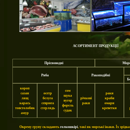
АСОРТИМЕНТ ПРОДУКЦІЇ
Прісноводні
Мор
Риба
Ракоподібні
Б
короп
сом
сазан
осетр
раки
щука
лящ
белуга
річкові
краби
вугор
карась
севрюга
раки
омари
форель
товстолобик
стерлядь
креветки
судак
амур
Окрему групу складають
голкошкірі
, такі як морські їжаки. Їх зрід