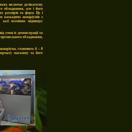
яких включає делікатесну
го обладнання, але і його
х розмірів та форм. Це і
ти каскадних акваріумів з
у залі незмінно підвищує
ід умов їх демонстрації та
торговельного обладнання,
кваріума, становить 6 – 8
 формату магазин
у та його