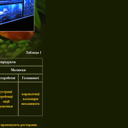
Таблиця 1
епродукти
Молюски
езхребетні
Головоногі
устриці
каракатиці
гребенці
кальмари
мідії
восьминоги
равлики
ка пропонують ресторани.