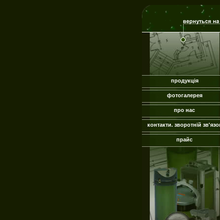
продукція
фотогалерея
про нас
контакти. зворотній зв'язо
прайс