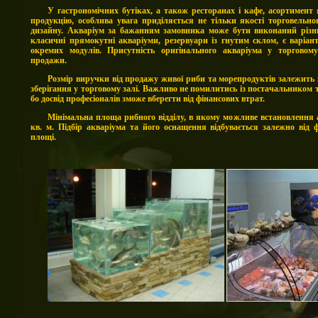
У гастрономічних бутіках, а також ресторанах і кафе, асортимен
т 
продукцію, особлива увага приділяється не тільки якості торговельно
дизайну. Акваріум за бажанням замовника може бути виконаний різни
класичні прямокутні акваріуми, резервуари із гнутим склом, є варіан
окремих модулів. Присутність оригінального акваріума у ​​торговом
продажи.
Розмір виручки від продажу живої риби та морепродуктів залежить в
зберігання у торг
овому залі. Важливо не помилитись із постачальником 
бо досвід професіоналів зможе вберегти від фінансових втрат.
Мінімальна площа рибного відділу, в якому можливе встановлення а
кв. м. ​Підбір акваріума та його оснащення відбувається залежно від
площі.