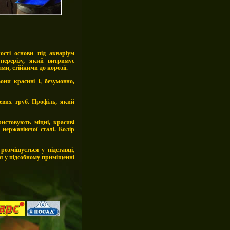
сті основи під акваріум
перерізу, який витримує
и, стійкими до корозії.
они красиві і, безумовно,
евих труб. Профіль, який
истовують міцні, красиві
 нержавіючої сталі. Колір
озміщується у підставці,
ня у підсобному приміщенні