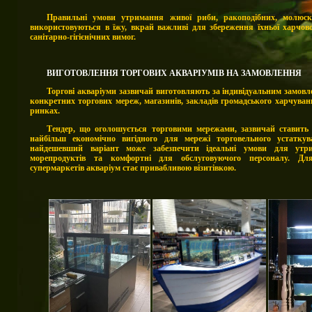
Правильні умови утримання живої риби, ракоподібних, молюс
використовуються в їжу, вкрай важливі для збереження їхньої харчово
санітарно-гігієнічних вимог.
ВИГОТОВЛЕННЯ ТОРГОВИХ АКВАРІУМІВ НА ЗАМОВЛЕННЯ
Торгові акваріуми зазвичай виготовляють за індивідуальним замов
конкретних торгових мереж, магазинів, закладів громадського харчува
ринках.
Тендер, що оголошується торговими мережами, зазвичай ставить
найбільш економічно вигідного для мережі торговельного устатку
найдешевший варіант може забезпечити ідеальні умови для ут
морепродуктів та комфортні для обслуговуючого персоналу. Дл
супермаркетів акваріум стає привабливою візитівкою.