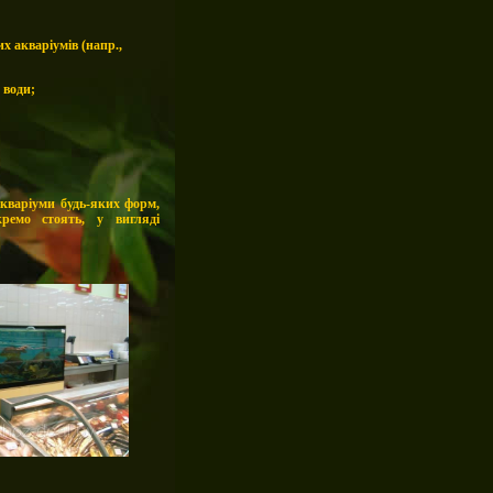
х акваріумів (напр.,
 води;
акваріуми будь-яких форм,
кремо стоять, у вигляді