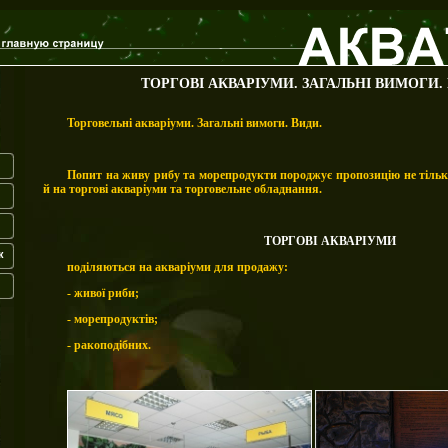
ТОРГОВІ АКВАРІУМИ. ЗАГАЛЬНІ ВИМОГИ.
Торговельні акваріуми. Загальні вимоги. Види.
Попит на живу рибу та морепродукти породжує пропозицію не тільк
й на торгові акваріуми
та торговельне обладнання.
ТОРГОВІ АКВАРІУМИ
к
поділяються на акваріуми для продажу:
- живої риби;
- морепродуктів;
- ракоподібних.