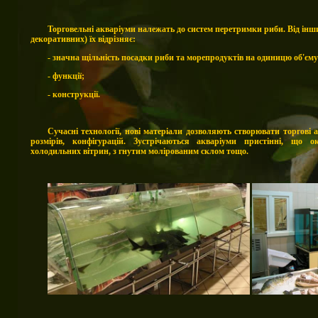
Торговельні акваріуми належать до систем перетримки риби. Від інши
декоративних) їх відрізняє:
- значна щільність посадки риби та морепродуктів на одиницю об'єму
- функції;
- конструкції.
Сучасні технології, нові матеріали дозволяють створювати торгові 
розмірів, конфігурацій. Зустрічаються акваріуми пристінні, що о
холодильних вітрин, з гнутим молірованим склом тощо.