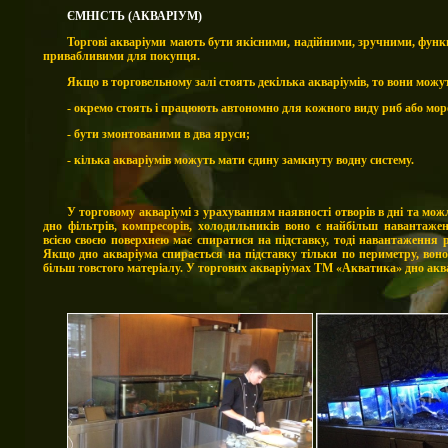
ЄМНІСТЬ (АКВАРІУМ)
Торгові акваріуми мають бути якісними, надійними, зручними, функ
привабливими для покупця.
Якщо в торговельному залі стоять декілька акваріумів, то вони можу
- окремо стоять і працюють автономно для кожного виду риб або мор
- бути змонтованими в два яруси;
- кілька акваріумів можуть мати єдину замкнуту водну систему.
У торговому акваріумі з урахуванням наявності отворів в дні та мо
дно фільтрів, компресорів, холодильників воно є найбільш навантажен
всією своєю поверхнею має спиратися на підставку, тоді навантаження 
Якщо дно акваріума спирається на підставку тільки по периметру, вон
більш товстого матеріалу. У торгових акваріумах ТМ «Акватика» дно аква