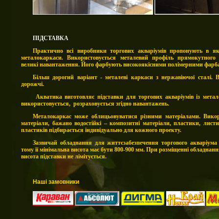
ПІДСТАВКА
Практично всі виробники торгових акваріумів пропонують в яко
металокаркаси. Використовується металевий профіль прямокутного 
великі навантаження.
Його фарбують високоякісними полімерними фарбам
Більш дорогий варіант - металеві каркаси з нержавіючої сталі. В
дорожчі.
Акватика виготовляє підставки для торгових акваріумів із метал
використовується, розраховується згідно навантажень.
Металокаркас може облицьовуватися різними матеріалами. Викор
матеріали, бажано водостійкі – композитні матеріали, пластики, листи
пластиків підбирається індивідуально для кожного проекту.
Зазвичай обладнання для життєзабезпечення торгового акваріума р
тому її мінімальна висота має бути 800-900 мм. При розміщенні обладнан
висота підставки не лімітується.
Наші замовники