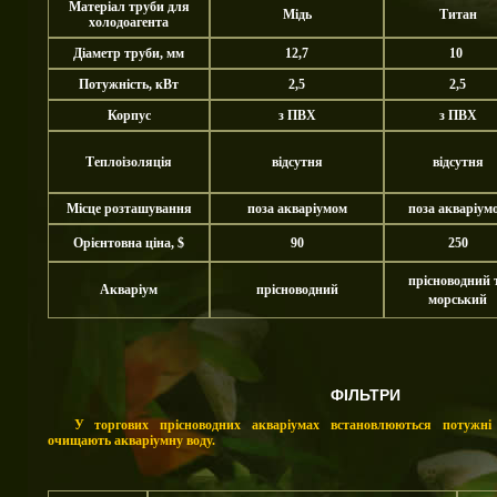
Матеріал труби для
Мідь
Титан
холодоагента
Діаметр труби, мм
12,7
10
Потужність, кВт
2,5
2,5
Корпус
з ПВХ
з ПВХ
Теплоізоляція
відсутня
відсутня
Місце розташування
поза акваріумом
поза акваріум
Орієнтовна ціна, $
90
250
прісноводний 
Акваріум
прісноводний
морський
ФІЛЬТРИ
У торгових прісноводних акваріумах встановлюються потужні
очищають акваріумну воду.