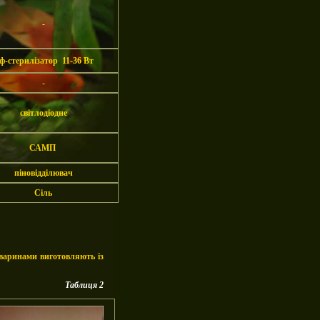
-
ф-стерилізатор
11-36 Вт
-
світлодіодне
САМП
піновідділювач
Сіль
тваринами виготовляють із
Таблиця 2