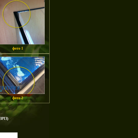
фото 1
фото 2
РІЗ)