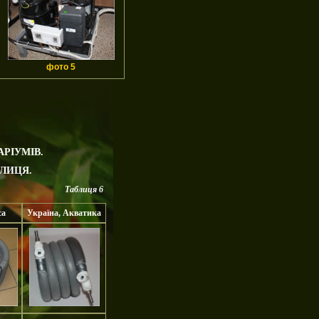
фото 5
РІУМІВ.
ЛИЦЯ.
Таблиця 6
са
Україна, Акватика