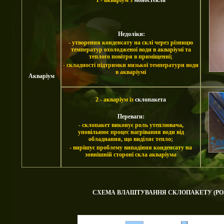
1 - акваріум з
моностекла
Недоліки
:
- утворення конденсату на склі через різницю
температур охолодженої води в акваріумі та
теплого повітря в приміщенні;
- складності підтримки низької температури води
в акваріумі
Акваріум
2 - акваріум із
склопакета
Переваги:
- склопакет виконує роль утеплювача,
уповільнює процес нагрівання води від
обладнання, що виділяє тепло
;
-
вирішує проблему випадіння конденсату на
зовнішній стороні скла акваріума
СХЕМА ВЛАШТУВАННЯ СКЛОПАКЕТУ (РОЗ