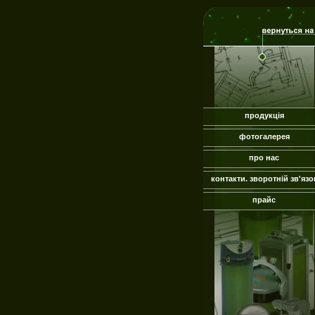
продукція
фотогалерея
про нас
контакти. зворотній зв'язо
прайс