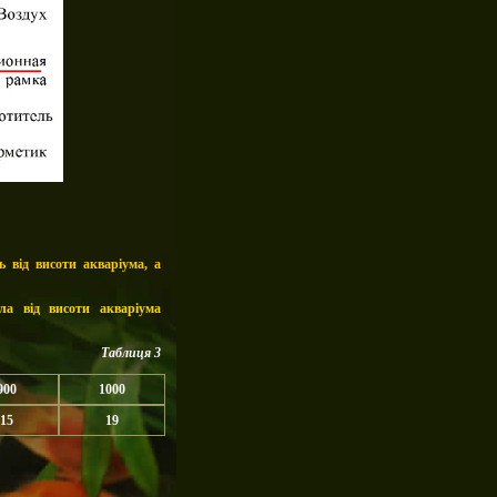
 від висоти акваріума, а
ла від висоти акваріума
Таблиця 3
900
1000
15
19