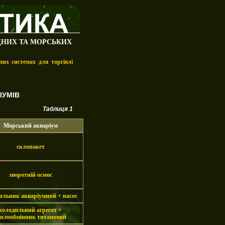
ДНИХ ТА МОРСЬКИХ
их системах для торгівлі
ІУМІВ
Таблиця 1
Морський акваріум
склопакет
зворотній осмос
ильник акваріумний + насос
холодильний агрегат +
еплообмінник титановий