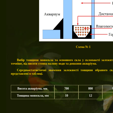
Схема № 1
Вибір товщини моноскла та основного скла у склопакеті залежить
точніше, від висоти стовпа наливу води та довжини акваріума.
Середньостатистичні значення залежності товщини обраного ск
представлені в таблиці.
Висота акваріума, мм
700
800
Товщина моноскла,
м
м
10
12