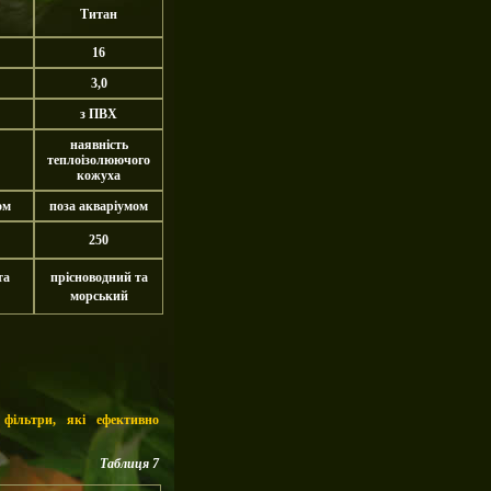
Титан
16
3,0
з ПВХ
наявність
теплоізолюючого
кожуха
ом
поза акваріумом
250
та
прісноводний та
морський
 фільтри, які ефективно
Таблиця 7