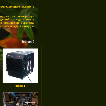
температурного режиму в
варіума та температури
датний охолодити воду в
 в приміщенні. Установка
 температуру в акваріумі
Таблиця 5
фото 4