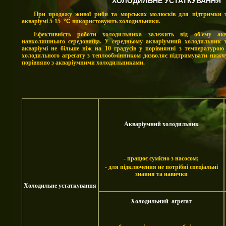
ХОЛОДИЛЬНЕ УСТАТКУВАННЯ
При продажу живої риби та морських молюсків для підтримки 
акваріумі 5-15
°С
використовують холодильники.
Ефективність роботи холодильника залежить від об'єму ак
навколишнього середовища. У середньому акваріумний холодильник з
акваріумі не більше ніж на 10 градусів у порівнянні з температурою
холодильного агрегату з теплообмінником дозволяє підтримувати нижчу
порівняно з акваріумними холодильниками.
Акваріумний холодильник
- працює сумісно з насосом;
-
для підключення не потрібні спеціальні
знання та навички
Холодильне устаткування
Холодильний агрегат