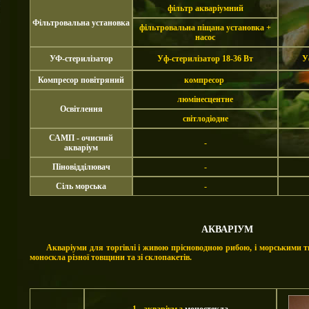
фільтр акваріумний
Фільтровальна установка
фільтровальна піщана установка +
насос
УФ-стерилізатор
Уф-стерилізатор 18-36 Вт
У
Компресор повітряний
компресор
люмінесцентне
Освітлення
світлодіодне
САМП - очисний
-
акваріум
Піновідділювач
-
Сіль морська
-
АКВАРІУМ
Акваріуми для торгівлі і живою прісноводною рибою, і морськими 
моноскла різної товщини та зі склопакетів
.