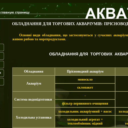
ОБЛАДНАННЯ ДЛЯ ТОРГОВИХ АКВАРІУМІВ: ПРІСНОВО
Основні види обладнання, що застосовуються у сучасних акваріумн
живою рибою та морепродуктами.
ОБЛАДНАННЯ ДЛЯ
ТОРГОВИХ АКВАР
Обладнання
Прісноводний акваріум
к
моноскло
Акваріум
склопакет
-
Система водопідготовки
фільтр первинного очищення
холодильник акваріумний + насос
холод
Холодильна установка
холодильний агрегат +
теплообмінник мідний
т