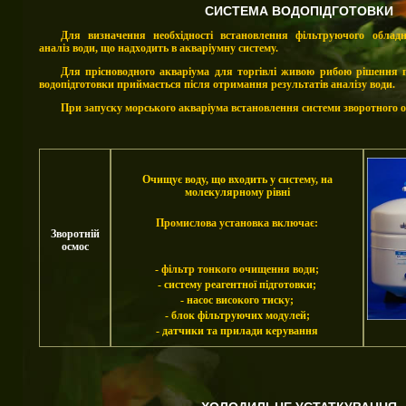
СИСТЕМА ВОДОПІДГОТОВКИ
Для визначення необхідності встановлення фільтруючого обладн
аналіз води, що надходить в акваріумну систему.
Для прісноводного акваріума для торгівлі живою рибою рішення 
водопідготовки приймається після отримання результатів аналізу води.
При запуску морського акваріума встановлення системи зворотного о
Очищує воду, що входить у систему, на
молекулярному рівні
Промислова установка включає:
Зворотній
осмос
- фільтр тонкого очищення води;
- систему реагентної підготовки;
- насос високого тиску;
- блок фільтруючих модулей;
- датчики та прилади керування