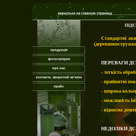
ПІДС
Стандартні акв
(деревинностружко
продукція
фотогалерея
ПЕРЕВАГИ Д
про нас
- легкість оброб
контакти. зворотній зв'язок
- прийнятні пок
прайс
- широка кольо
- можливість ім
- відносна деше
НЕДОЛІКИ Д