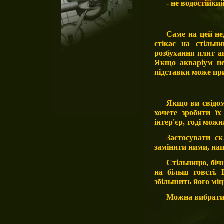
- не водостійки
Саме на цей не
стікає на стільн
розбухання плит а
Якщо акваріум не 
підставки може пр
Якщо ви свідом
хочете зробити ї
інтер'єр, тоді можн
Застосувати с
замінити ними, нап
Стільницю, біч
на більш товсті.
збільшить його міц
Можна вибрати р