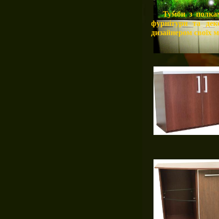
Тумби з полка
фурнітури та дек
дизайнером своїх м