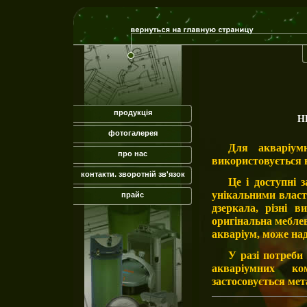
продукція
Н
фотогалерея
Для акваріум
про нас
використовується 
контакти. зворотній зв'язок
Це і доступні
унікальними власти
прайс
дзеркала, різні 
оригінальна мебле
акваріум, може над
У разі потреби
акваріумних ко
застосовується мет